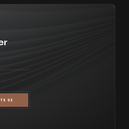
er
TE SE